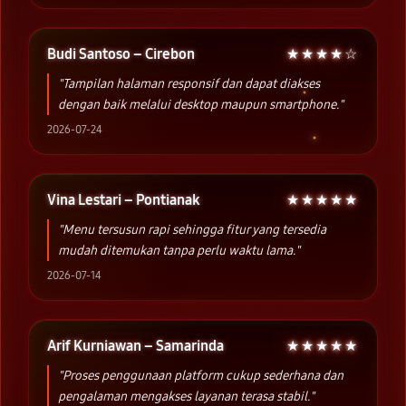
Budi Santoso – Cirebon
★★★★☆
"Tampilan halaman responsif dan dapat diakses
dengan baik melalui desktop maupun smartphone."
2026-07-24
Vina Lestari – Pontianak
★★★★★
"Menu tersusun rapi sehingga fitur yang tersedia
mudah ditemukan tanpa perlu waktu lama."
2026-07-14
Arif Kurniawan – Samarinda
★★★★★
"Proses penggunaan platform cukup sederhana dan
pengalaman mengakses layanan terasa stabil."